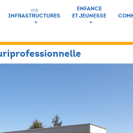
ENFANCE
VOS
INFRASTRUCTURES
ET JEUNESSE
COMM
uriprofessionnelle